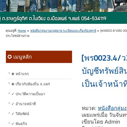
คุณอยู่ที่:
Home
หนังสือกลุ่มงานกฎหมาย ระเบียบและเรื่องร้องทุกข์
[พร0023.4/ว392-20ก
ประโยชน์ส่วนรวม
[พร0023.4/ว3
✪ เมนูหลัก
บัญชีทรัพย์
❀ หน้าแรก
เป็นเจ้าหน้าท
❀ เกี่ยวกับท้องถิ่น จ.แพร่
✓ ประวัติความเป็นมา
✓ อำนาจหน้าที่
หมวด:
หนังสือกลุ่ม
✓ วิสัยทัศน์
เผยแพร่เมื่อ วันจัน
เขียนโดย Admin
✓ พันธกิจ