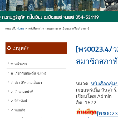
คุณอยู่ที่:
Home
หนังสือกลุ่มงานกฎหมาย ระเบียบและเรื่องร้องทุกข์
[พร0023.4/ว
✪ เมนูหลัก
สมาชิกสภาท้อง
❀ หน้าแรก
❀ เกี่ยวกับท้องถิ่น จ.แพร่
✓ ประวัติความเป็นมา
หมวด:
หนังสือกลุ่ม
เผยแพร่เมื่อ วันศุ
✓ อำนาจหน้าที่
เขียนโดย Admin
✓ วิสัยทัศน์
ฮิต: 1572
✓ พันธกิจ
[พร0023