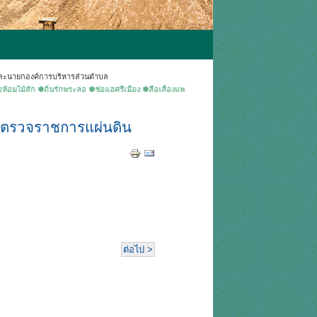
และนายกองค์การบริหารส่วนตำบล
 ✽ถิ่นรักพระลอ ✽ช่อแฮศรีเมือง ✽ลือเลื่องแพะเมืองผี ✽คนแพร่นี้ใจงาม ▶ยินดีต้อนรับเข้าสู่เว็
ู้ตรวจราชการแผ่นดิน
ต่อไป >