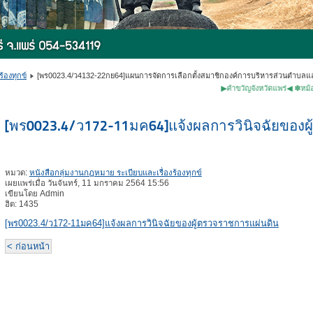
้องทุกข์
[พร0023.4/ว4132-22กย64]แผนการจัดการเลือกตั้งสมาชิกองค์การบริหารส่วนตำบล
▶คำขวัญจังหวัดแพร่◀ ✽หม้อห้อมไม้สัก
[พร0023.4/ว172-11มค64]แจ้งผลการวินิจฉัยของผ
หมวด:
หนังสือกลุ่มงานกฎหมาย ระเบียบและเรื่องร้องทุกข์
เผยแพร่เมื่อ วันจันทร์, 11 มกราคม 2564 15:56
เขียนโดย Admin
ฮิต: 1435
[พร0023.4/ว172-11มค64]แจ้งผลการวินิจฉัยของผู้ตรวจราชการแผ่นดิน
< ก่อนหน้า