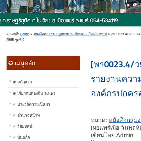
คุณอยู่ที่:
Home
หนังสือกลุ่มงานกฎหมาย ระเบียบและเรื่องร้องทุกข์
[พร0023.4/ว192-14
2565 ชุดที่ 9
[พร0023.4/ว
✪ เมนูหลัก
รายงานความร
❀ หน้าแรก
องค์กรปกครอ
❀ เกี่ยวกับท้องถิ่น จ.แพร่
✓ ประวัติความเป็นมา
✓ อำนาจหน้าที่
หมวด:
หนังสือกลุ่ม
✓ วิสัยทัศน์
เผยแพร่เมื่อ วันพฤห
เขียนโดย Admin
✓ พันธกิจ