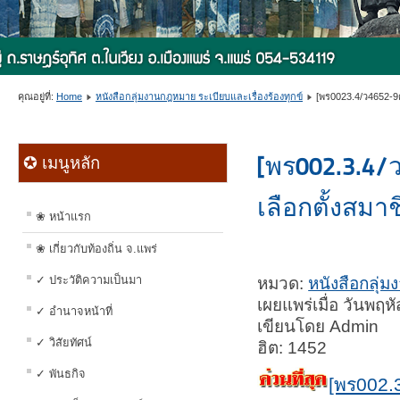
คุณอยู่ที่:
Home
หนังสือกลุ่มงานกฎหมาย ระเบียบและเรื่องร้องทุกข์
[พร0023.4/ว4652-9
[พร002.3.4/
✪ เมนูหลัก
เลือกตั้งสม
❀ หน้าแรก
❀ เกี่ยวกับท้องถิ่น จ.แพร่
✓ ประวัติความเป็นมา
หมวด:
หนังสือกลุ่ม
เผยแพร่เมื่อ วันพฤ
✓ อำนาจหน้าที่
เขียนโดย Admin
✓ วิสัยทัศน์
ฮิต: 1452
✓ พันธกิจ
[พร002.3