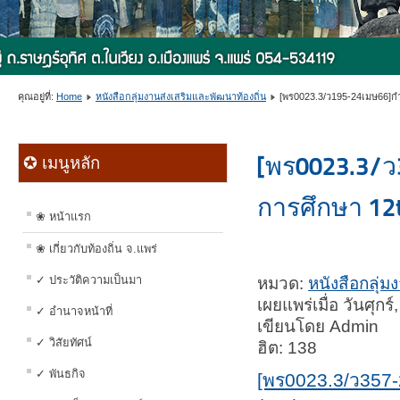
คุณอยู่ที่:
Home
หนังสือกลุ่มงานส่งเสริมและพัฒนาท้องถิ่น
[พร0023.3/ว195-24เมษ66]กำหน
[พร0023.3/ว
✪ เมนูหลัก
การศึกษา 12
❀ หน้าแรก
❀ เกี่ยวกับท้องถิ่น จ.แพร่
✓ ประวัติความเป็นมา
หมวด:
หนังสือกลุ่ม
เผยแพร่เมื่อ วันศุ
✓ อำนาจหน้าที่
เขียนโดย Admin
✓ วิสัยทัศน์
ฮิต: 138
✓ พันธกิจ
[พร0023.3/ว357