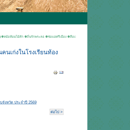
มไม้สัก ✽ถิ่นรักพระลอ ✽ช่อแฮศรีเมือง ✽ลือเลื่องแพะเมืองผี ✽คนแพร่นี้ใจงาม ▶ยินดีต้อนรับเข้า
คนเก่งในโรงเรียนท้อง
บจังหวัด ประจำปี 2569
ต่อไป >