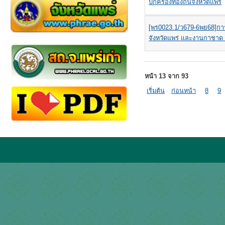
ปกครองท้องถิ่นจังหวัดแพร่
[พร0023.1/ว679-6พย68]กา
จังหวัดแพร่ และงานกาชาด
หน้า 13 จาก 93
เริ่มต้น
ก่อนหน้า
8
9