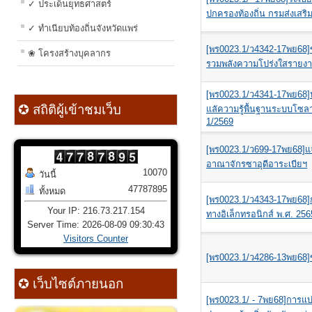
✓ ประเด็นยุทธศาสตร์
ปกครองท้องถิ่น กรมส่งเสริ
✓ ทำเนียบท้องถิ่นจังหวัดแพร่
[พร0023.1/ว4342-17พย68]
❀ โครงสร้างบุคลากร
รวมพลังความโปร่งใสรายงาน
[พร0023.1/ว4341-17พย68]ป
✪ สถิติผู้เข้าชมเว็บ
แลัความรู้พื้นฐานระบบโซลา
1/2569
[พร0023.1/ว699-17พย68]แจ
อาณาจักรซาอุดีอาระเบียฯ
10070
วันนี้
47787895
ทั้งหมด
[พร0023.1/ว4343-17พย68]ก
Your IP: 216.73.217.154
ทางอิเล็กทรอนิกส์ พ.ศ. 256
Server Time: 2026-08-09 09:30:43
Visitors Counter
[พร0023.1/ว4286-13พย68]ขอ
✪ เว็บไซต์ภายนอก
[พร0023.1/ - 7พย68]การแบ