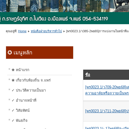
คุณอยู่ที่:
Home
หนังสือฝ่ายบริหารทั่วไป
[พร0023.1/ว385-2พย65]การแบ่งงานในหน้าที่แ
✪ เมนูหลัก
❀ หน้าแรก
ชื่อ
❀ เกี่ยวกับท้องถิ่น จ.แพร่
[พร0023.1/ว709-20พย68
✓ ประวัติความเป็นมา
ความอาลัยหรือถวายเป็นพระร
✓ อำนาจหน้าที่
✓ วิสัยทัศน์
[พร0023.1/ว711-20พย68]ประ
✓ พันธกิจ
[พร0023.1/- 17พย68]ระเบี