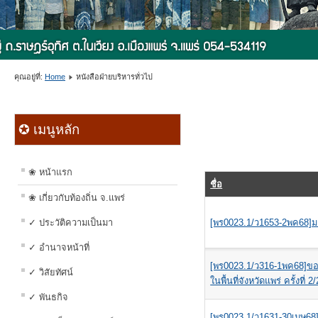
คุณอยู่ที่:
Home
หนังสือฝ่ายบริหารทั่วไป
✪ เมนูหลัก
❀ หน้าแรก
ชื่อ
❀ เกี่ยวกับท้องถิ่น จ.แพร่
✓ ประวัติความเป็นมา
[พร0023.1/ว1653-2พค68]มอ
✓ อำนาจหน้าที่
[พร0023.1/ว316-1พค68]ขอส
✓ วิสัยทัศน์
ในพื้นที่จังหวัดแพร่ ครั้งที่ 
✓ พันธกิจ
[พร0023.1/ว1631-30เมษ68]โ