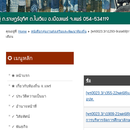
คุณอยู่ที่:
Home
หนังสือกลุ่มงานส่งเสริมและพัฒนาท้องถิ่น
[พร0023.3/ว1293-9เมษ69]การ
เดือน
✪ เมนูหลัก
❀ หน้าแรก
ชื่อ
❀ เกี่ยวกับท้องถิ่น จ.แพร่
[พร0023.3/ว355-22พค68]แ
✓ ประวัติความเป็นมา
อปท.
✓ อำนาจหน้าที่
[พร0023.3/ว1909-21พค68]
✓ วิสัยทัศน์
การบริหารจัดการศึกษาลัก
✓ พันธกิจ